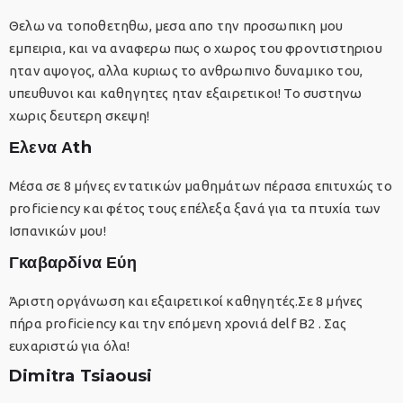
Θελω να τοποθετηθω, μεσα απο την προσωπικη μου
εμπειρια, και να αναφερω πως ο χωρος του φροντιστηριου
ηταν αψογος, αλλα κυριως το ανθρωπινο δυναμικο του,
υπευθυνοι και καθηγητες ηταν εξαιρετικοι! Το συστηνω
χωρις δευτερη σκεψη!
Ελενα Αth
Μέσα σε 8 μήνες εντατικών μαθημάτων πέρασα επιτυχώς το
proficiency και φέτος τους επέλεξα ξανά για τα πτυχία των
Ισπανικών μου!
Γκαβαρδίνα Εύη
Άριστη οργάνωση και εξαιρετικοί καθηγητές.Σε 8 μήνες
πήρα proficiency και την επόμενη χρονιά delf B2 . Σας
ευχαριστώ για όλα!
Dimitra Tsiaousi