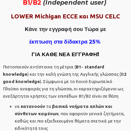
B1/B2
(Independent user)
LOWER Michigan ECCE και MSU CELC
Kάνε την εγγραφή σου Τώρα με
έκπτωση στα δίδακτρα 25%
ΓΙΑ ΚΑΘΕ ΝΕΑ ΕΓΓΡΑΦΗ!
Πιστοποιούν αντίστοιχα τη μέτρια (
Β1- standard
knowledge
) και την καλή γνώση της Αγγλικής γλώσσας (Β
2
good knowledge
). Σύμφωνα με το Κοινό Ευρωπαϊκό
Πλαίσιο αναφοράς για τη γλώσσα, οι χαρακτηριζόμενοι ως
ανεξάρτητοι χρήστες των επιπέδων Β1/Β2 είναι σε θέση
να
κατανοούν
τα
βασικά νοήματα απλών και
σύνθετων κειμένων
, που αφορούν γενικά ζητήματα,
καθώς και πιο εξειδικευμένα θέματα σχετικά με την
ειδικότητά τους