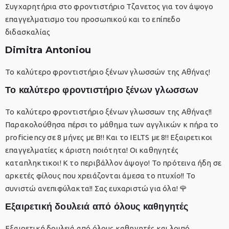
Συγχαρητήρια στο φροντιστήριο Τζανετος για τον άψογο
επαγγελματισμο του προσωπικού και το επίπεδο
διδασκαλίας
Dimitra Antoniou
Το καλύτερο φροντιστήριο ξένων γλωσσών της Αθήνας!
Το καλύτερο φροντιστήριο ξένων γλωσσων
Το καλύτερο φροντιστήριο ξένων γλωσσων της Αθήνας!!
Παρακολούθησα πέρσι το μάθημα των αγγλικών κ πήρα το
proficiency σε 8 μήνες με Β!! Και το IELTS με 8!! Εξαιρετικοι
επαγγελματίες κ άριστη ποιότητα! Οι καθηγητές
καταπληκτικοι! Κ το περιβάλλον άψογο! Το πρότεινα ήδη σε
αρκετές φίλους που χρειάζονται άμεσα το πτυχίο!! Το
συνιστώ ανεπιφύλακτα!! Σας ευχαριστώ για όλα! 🌹
Εξαιρετική δουλειά από όλους καθηγητές
Εξαιρετική δουλειά από όλους καθηγητές και λοιπό