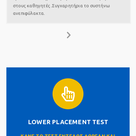
στους καθηγητές .Συγχαρητήρια το συστήνω
ανεπιφύλακτα.
LOWER PLACEMENT TEST
Click Here
LOWER PLACEMENT TEST