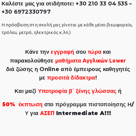
Καλέστε μας για οτιδήποτε: +30 210 33 04 535 –
+30 6972330797
Η πρόσβαση στη σχολή μας γίνεται με κάθε μέσο (λεωφορεία,
τρόλευ, μετρό, ηλεκτρικός κ.λπ.)
Κάνε την
εγγραφή
σου
τώρα
και
παρακολούθησε
μαθήματα
Αγγλικών Lower
διά ζώσης η Online από έμπειρους καθηγητές
με
προσιτά δίδακτρα
!
Και μαζί
Υποτροφία β΄ ξένης γλώσσας
ή
50% έκπτωση
στο
πρόγραμμα πιστοποίησης Η/
Υ
για
ΑΣΕΠ
Intermediate A!!!