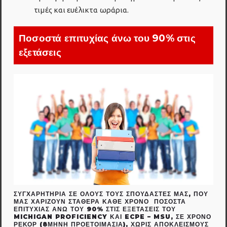
τιμές και ευέλικτα ωράρια.
Ποσοστά επιτυχίας άνω του 90% στις
εξετάσεις
ΣΥΓΧΑΡΗΤΉΡΙΑ ΣΕ ΌΛΟΥΣ ΤΟΥΣ ΣΠΟΥΔΑΣΤΈΣ ΜΑΣ, ΠΟΥ
ΜΑΣ ΧΑΡΊΖΟΥΝ ΣΤΑΘΕΡΆ ΚΆΘΕ ΧΡΌΝΟ ΠΟΣΟΣΤΆ
ΕΠΙΤΥΧΊΑΣ ΆΝΩ ΤΟΥ 90% ΣΤΙΣ ΕΞΕΤΆΣΕΙΣ ΤΟΥ
MICHIGAN PROFICIENCY ΚΑΙ ECPE – MSU, ΣΕ ΧΡΌΝΟ
ΡΕΚΌΡ (8ΜΗΝΗ ΠΡΟΕΤΟΙΜΑΣΊΑ), ΧΩΡΊΣ ΑΠΟΚΛΕΙΣΜΟΎΣ