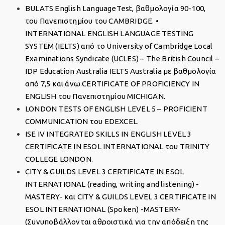
BULATS English LanguageTest, βαθμολογία 90-100,
του Πανεπιστημίου του CAMBRIDGE. •
INTERNATIONAL ENGLISH LANGUAGE TESTING
SYSTEM (IELTS) από το University of Cambridge Local
Examinations Syndicate (UCLES) – The British Council –
IDP Education Australia IELTS Australia με βαθμολογία
από 7,5 και άνω.CERTIFICATE OF PROFICIENCY IN
ENGLISH του Πανεπιστημίου MICHIGAN.
LONDON TESTS OF ENGLISH LEVEL 5 – PROFICIENT
COMMUNICATION του EDEXCEL.
ISE IV INTEGRATED SKILLS IN ENGLISH LEVEL 3
CERTIFICATE IN ESOL INTERNATIONAL του TRINITY
COLLEGE LONDON.
CITY & GUILDS LEVEL 3 CERTIFICATE IN ESOL
INTERNATIONAL (reading, writing and listening) -
MASTERY- και CITY & GUILDS LEVEL 3 CERTIFICATE IN
ESOL INTERNATIONAL (Spoken) -MASTERY-
(Συνυποβάλλονται αθροιστικά για την απόδειξη της