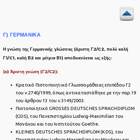
Γ) ΓΕΡΜΑΝΙΚΑ
Η γνώση της Γερμανικής γλώσσας (άριστη Γ2/C2, πολύ καλή
Γ1/C1, καλή Β2 και μέτρια Β1) αποδεικνύεται ως εξής:
(α) Άριστη γνώση (Γ2/C2):
Κρατικό Πιστοποιητικό Γλωσσομάθειας επιπέδου Γ2
του ν.2740/1999, όπως αντικαταστάθηκε με την παρ.19
του άρθρου 13 του ν.3149/2003.
Πιστοποιητικό GROSSES DEUTSCHES SPRACHDIPLOM
(GDS), του Πανεπιστημίου Ludwig-Maximilian του
Μονάχου και του Ινστιτούτου Goethe.
KLEINES DEUTSCHES SPRACHDIPLOM (KDS), του
Πανεπιστημίου Ludwig-Maximilian του Μονάχου και