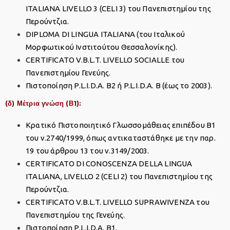
ITALIANA LIVELLO 3 (CELI 3) του Πανεπιστημίου της
Περούντζια.
DIPLOMA DI LINGUA ITALIANA (του Ιταλικού
Μορφωτικού Ινστιτούτου Θεσσαλονίκης).
CERTIFICATO V.B.L.T. LIVELLO SOCIALLE του
Πανεπιστημίου Γενεύης.
Πιστοποίηση P.L.I.D.A. B2 ή P.L.I.D.A. Β (έως το 2003).
(δ) Μέτρια γνώση (Β1):
Κρατικό Πιστοποιητικό Γλωσσομάθειας επιπέδου Β1
του ν.2740/1999, όπως αντικαταστάθηκε με την παρ.
19 του άρθρου 13 του ν.3149/2003.
CERTIFICATO DI CONOSCENZA DELLA LINGUA
ITALIANA, LIVELLO 2 (CELI 2) του Πανεπιστημίου της
Περούντζια.
CERTIFICATO V.B.L.T. LIVELLO SUPRAWIVENZA του
Πανεπιστημίου της Γενεύης.
Πιστοποίηση P.L.I.D.A. B1.