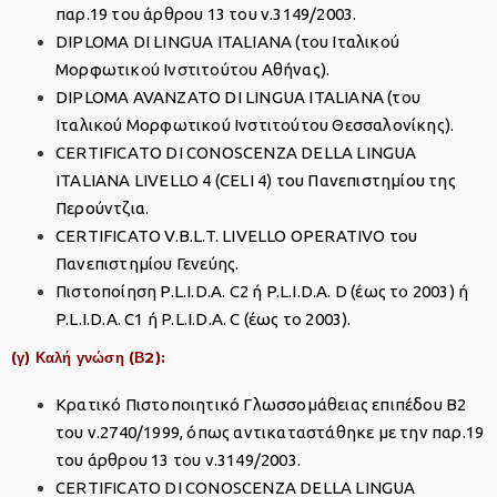
παρ.19 του άρθρου 13 του ν.3149/2003.
DIPLOMA DI LINGUA ITALIANA (του Ιταλικού
Μορφωτικού Ινστιτούτου Αθήνας).
DIPLOMA AVANZATO DI LINGUA ITALIANA (του
Ιταλικού Μορφωτικού Ινστιτούτου Θεσσαλονίκης).
CERTIFICAΤO DI CONOSCENZA DELLA LINGUA
ITALIANA LIVELLO 4 (CELI 4) του Πανεπιστημίου της
Περούντζια.
CERTIFICATO V.B.L.T. LIVELLO OPERATIVO του
Πανεπιστημίου Γενεύης.
Πιστοποίηση P.L.I.D.A. C2 ή P.L.I.D.A. D (έως το 2003) ή
P.L.I.D.A. C1 ή P.L.I.D.A. C (έως το 2003).
(γ) Καλή γνώση (Β2):
Κρατικό Πιστοποιητικό Γλωσσομάθειας επιπέδου Β2
του ν.2740/1999, όπως αντικαταστάθηκε με την παρ.19
του άρθρου 13 του ν.3149/2003.
CERTIFICATO DI CONOSCENZA DELLA LINGUA