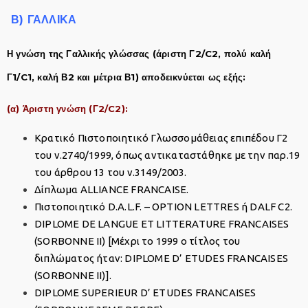
Β) ΓΑΛΛΙΚΑ
Η γνώση της Γαλλικής γλώσσας (άριστη Γ2/C2, πολύ καλή
Γ1/C1, καλή Β2 και μέτρια Β1) αποδεικνύεται ως εξής:
(α) Άριστη γνώση (Γ2/C2):
Κρατικό Πιστοποιητικό Γλωσσομάθειας επιπέδου Γ2
του ν.2740/1999, όπως αντικαταστάθηκε με την παρ.19
του άρθρου 13 του ν.3149/2003.
Δίπλωμα ALLIANCE FRANCAISE.
Πιστοποιητικό D.A.L.F. – ΟPTION LETTRES ή DALF C2.
DIPLOME DE LANGUE ET LITTERATURE FRANCAISES
(SORBONNE II) [Μέχρι το 1999 ο τίτλος του
διπλώματος ήταν: DIPLOME D’ ETUDES FRANCAISES
(SORBONNE II)].
DIPLOME SUPERIEUR D’ ETUDES FRANCAISES