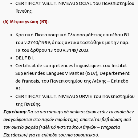
CERTIFICAT V.B.L.T. NIVEAU SOCIAL του Πανεπιστημίου
Γενεύης.
(δ) Μέτρια γνώση (Β1):
Κρατικό Πιστοποιητικό Γλωσσομάθειας επιπέδου Β1
του ν.2740/1999, όπως αντικαταστάθηκε με την παρ.
19 του άρθρου 13 του ν.3149/2003.
DELF B1.
Certificat de competences linguistiques του Institut
Superieur des Langues Vivantes (ISLV), Departement
de francais, του Πανεπιστημίου της Λιέγης – Επίπεδο
Β1.
CERTIFICAT V.B.L.T. NIVEAU SURVIE του Πανεπιστημίου
της Γενεύης.
Σημείωση:
Για τα πιστοποιητικά παλαιοτέρων ετών τα οποία δεν
αναγράφονται στο παρόν παράρτημα, απαιτείται βεβαίωση από
τον οικείο φορέα (Γαλλικό Ινστιτούτο Αθηνών – Υπηρεσία
Εξετάσεων) για το επίπεδο του πιστοποιητικού.