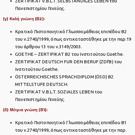
ZERTIFIKAT V.B.L.T. SELBSTÄNDIGES LEBEN του
Πανεπιστημίου Γενεύης.
(γ) Καλή γνώση (Β2):
Κρατικό Πιστοποιητικό Γλωσσομάθειας επιπέδου Β2
του ν.2740/1999, όπως αντικαταστάθηκε με την παρ.19
του άρθρου 13 του ν.3149/2003.
GOETHE – ZERTIFIKAT B2 του Ινστιτούτου Goethe.
ZERTIFIKAT DEUTSCH FUR DEN BERUF (ZDfB) του
Ινστιτούτου Goethe.
ÖSTERREICHISCHES SPRACHDIPLOM (ÖSD) B2
MITTELSTUFE DEUTSCH.
ZERTIFIKAT V.B.L.T. SOZIALES LEBEN του
Πανεπιστημίου Γενεύης.
(δ) Μέτρια γνώση (Β1):
Κρατικό Πιστοποιητικό Γλωσσομάθειας επιπέδου Β1
του ν.2740/1999, όπως αντικαταστάθηκε με την παρ.