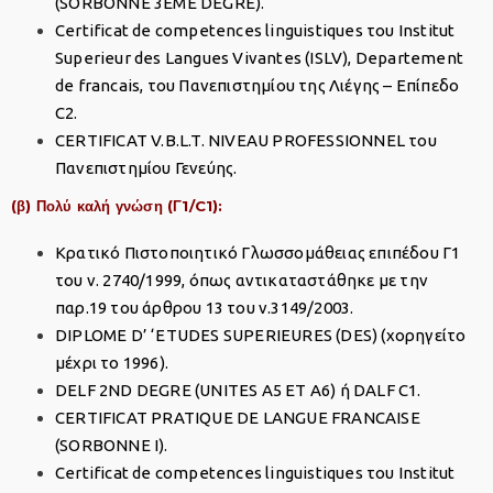
(SORBONNE 3EME DEGRE).
Certificat de competences linguistiques του Institut
Superieur des Langues Vivantes (ISLV), Departement
de francais, του Πανεπιστημίου της Λιέγης – Επίπεδο
C2.
CERTIFICAT V.B.L.T. NIVEAU PROFESSIONNEL του
Πανεπιστημίου Γενεύης.
(β) Πολύ καλή γνώση (Γ1/C1):
Κρατικό Πιστοποιητικό Γλωσσομάθειας επιπέδου Γ1
του ν. 2740/1999, όπως αντικαταστάθηκε με την
παρ.19 του άρθρου 13 του ν.3149/2003.
DIPLOME D’ ‘ETUDES SUPERIEURES (DES) (χορηγείτο
μέχρι το 1996).
DELF 2ND DEGRE (UNITES A5 ET A6) ή DALF C1.
CERTIFICAT PRATIQUE DE LANGUE FRANCAISE
(SORBONNE I).
Certificat de competences linguistiques του Institut