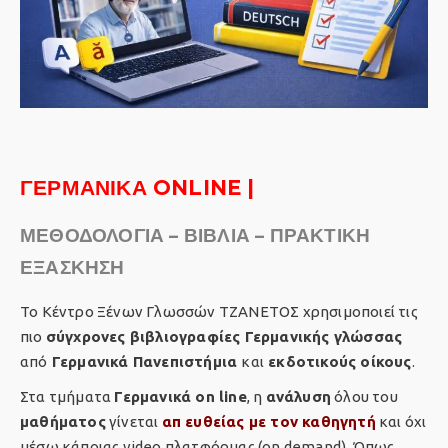
ΓΕΡΜΑΝΙΚΑ ONLINE |
ΜΕΘΟΔΟΛΟΓΙΑ – ΒΙΒΛΙΑ – ΠΡΑΚΤΙΚΗ
ΕΞΑΣΚΗΣΗ
Το Κέντρο Ξένων Γλωσσών ΤΖΑΝΕΤΟΣ χρησιμοποιεί τις
πιο
σύγχρονες βιβλιογραφίες Γερμανικής γλώσσας
από
Γερμανικά Πανεπιστήμια
και
εκδοτικούς οίκους
.
Στα τμήματα
Γερμανικά on line
, η
ανάλυση
όλου του
μαθήματος
γίνεται
απ ευθείας με τον καθηγητή
και όχι
μέσω κάποιας video πλατφόρμας (on demand). Όπως