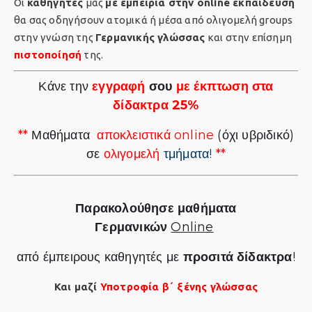
Οι
καθηγητές
μας
με εμπειρία στην online εκπαίδευση
θα σας οδηγήσουν ατομικά ή μέσα από ολιγομελή groups
στην γνώση της
Γερμανικής γλώσσας
και στην επίσημη
πιστοποίησή
της.
Κάνε την
εγγραφή
σου
με έκπτωση στα
δίδακτρα 25%
**
Μαθήματα
αποκλειστικά
online
(όχι υβριδικό)
σε
ολιγομελή
τμήματα!
**
Παρακολούθησε
μαθήματα
Γερμανικών
Online
από έμπειρους καθηγητές με
προσιτά δίδακτρα
!
Και μαζί
Υποτροφία β΄ ξένης γλώσσας