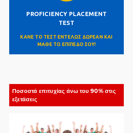
PROFICIENCY PLACEMENT TEST
PROFICIENCY PLACEMENT
Click Here
TEST
ΚΑΝΕ ΤΟ ΤΕΣΤ ΕΝΤΕΛΩΣ ΔΩΡΕΑΝ ΚΑΙ
ΜΑΘΕ ΤΟ ΕΠΙΠΕΔΟ ΣΟΥ!
Ποσοστά επιτυχίας άνω του 90% στις
εξετάσεις