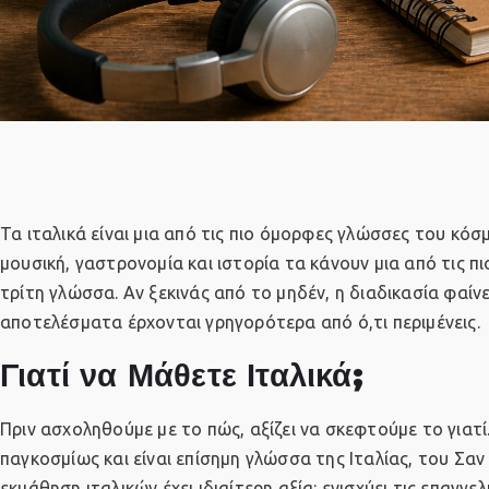
Τα ιταλικά είναι μια από τις πιο όμορφες γλώσσες του κόσ
μουσική, γαστρονομία και ιστορία τα κάνουν μια από τις π
τρίτη γλώσσα. Αν ξεκινάς από το μηδέν, η διαδικασία φαί
αποτελέσματα έρχονται γρηγορότερα από ό,τι περιμένεις.
Γιατί να Μάθετε Ιταλικά;
Πριν ασχοληθούμε με το πώς, αξίζει να σκεφτούμε το γιατ
παγκοσμίως και είναι επίσημη γλώσσα της Ιταλίας, του Σαν 
εκμάθηση ιταλικών έχει ιδιαίτερη αξία: ενισχύει τις επαγγ