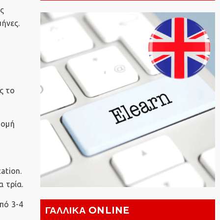
ες
μήνες.
ς το
δομή
ation.
 τρία.
πό 3-4
ΓΑΛΛΙΚΑ ONLINE