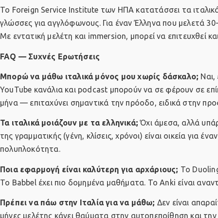
Το Foreign Service Institute των ΗΠΑ κατατάσσει τα ιταλι
γλώσσες για αγγλόφωνους. Για έναν Έλληνα που μελετά 30-4
Με εντατική μελέτη και immersion, μπορεί να επιτευχθεί κα
FAQ — Συχνές Ερωτήσεις
Μπορώ να μάθω ιταλικά μόνος μου χωρίς δάσκαλο;
Ναι,
YouTube κανάλια και podcast μπορούν να σε φέρουν σε επ
μήνα — επιταχύνει σημαντικά την πρόοδο, ειδικά στην προ
Τα ιταλικά μοιάζουν με τα ελληνικά;
Όχι άμεσα, αλλά υπάρχ
της γραμματικής (γένη, κλίσεις, χρόνοι) είναι οικεία για έ
πολυπλοκότητα.
Ποια εφαρμογή είναι καλύτερη για αρχάριους;
Το Duoling
Το Babbel έχει πιο δομημένα μαθήματα. Το Anki είναι αναν
Πρέπει να πάω στην Ιταλία για να μάθω;
Δεν είναι απαρα
μήνες μελέτης κάνει θαύματα στην αυτοπεποίθηση και την