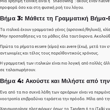
Μια χρήσιμη τεχνική είναι η “shadowing”: ακούς έναν nat
προφορά όσο και στη φυσική ροή του λόγου.
Βήμα 3: Μάθετε τη Γραμματική Βήμα
Τα ιταλικά έχουν γραμματικό γένος (αρσενικό/θηλυκό), κλ
Μην προσπαθήσεις να τα μάθεις όλα ταυτόχρονα. Ακολούθ
Πρώτα τα ρήματα essere (είμαι) και avere (έχω), μετά τον ε
αντωνυμίες και τέλος τους παρελθοντικούς χρόνους.
Η γραμματική των ιταλικών είναι πιο λογική από πολλές άλ
σε ταλαιπωρήσουν.
Βήμα 4: Ακούστε και Μιλήστε από τη
Ένα από τα πιο συχνά λάθη των αρχάριων είναι να περιμένο
νοοτροπία επιβραδύνει τεράστια την πρόοδο. Μίλα από τ
Χρησιμοποίησε πλατφόρμες όπως το Tandem ή το iTalki για