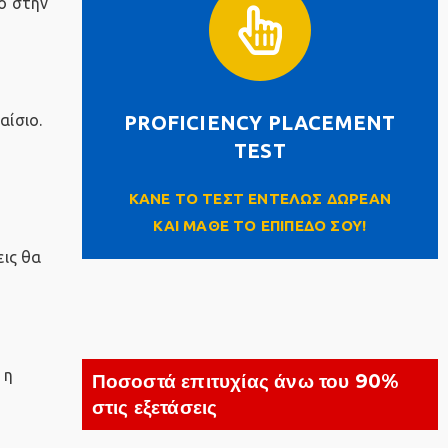
σο στην
PROFICIENCY
PLACEMENT TEST
PROFICIENCY PLACEMENT
αίσιο.
Click Here
TEST
ΚΑΝΕ ΤΟ ΤΕΣΤ ΕΝΤΕΛΩΣ ΔΩΡΕΑΝ
ΚΑΙ ΜΑΘΕ ΤΟ ΕΠΙΠΕΔΟ ΣΟΥ!
εις θα
 η
Ποσοστά επιτυχίας άνω του 90%
στις εξετάσεις