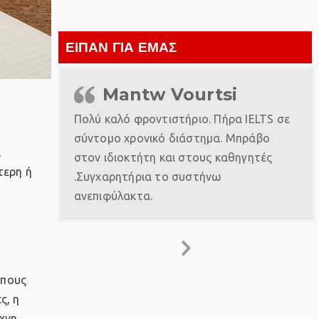
ΕΙΠΑΝ ΓΙΑ ΕΜΑΣ
Mantw Vourtsi
Πολύ καλό φροντιστήριο. Πήρα IELTS σε
σύντομο χρονικό διάστημα. Μπράβο
,
στον ιδιοκτήτη και στους καθηγητές
τερη ή
.Συγχαρητήρια το συστήνω
ανεπιφύλακτα.
ώπους
ς, η
έχνη