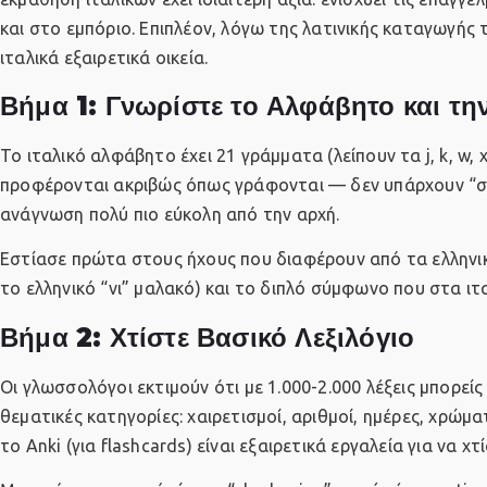
και στο εμπόριο. Επιπλέον, λόγω της λατινικής καταγωγής 
ιταλικά εξαιρετικά οικεία.
Βήμα 1: Γνωρίστε το Αλφάβητο και τ
Το ιταλικό αλφάβητο έχει 21 γράμματα (λείπουν τα j, k, w, x
προφέρονται ακριβώς όπως γράφονται — δεν υπάρχουν “σι
ανάγνωση πολύ πιο εύκολη από την αρχή.
Εστίασε πρώτα στους ήχους που διαφέρουν από τα ελληνικά,
το ελληνικό “νι” μαλακό) και το διπλό σύμφωνο που στα ι
Βήμα 2: Χτίστε Βασικό Λεξιλόγιο
Οι γλωσσολόγοι εκτιμούν ότι με 1.000-2.000 λέξεις μπορείς
θεματικές κατηγορίες: χαιρετισμοί, αριθμοί, ημέρες, χρώμ
το Anki (για flashcards) είναι εξαιρετικά εργαλεία για να 