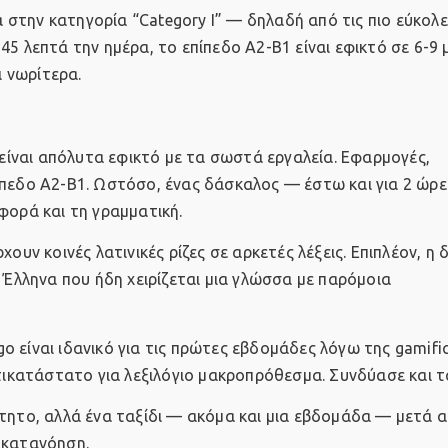
κά στην κατηγορία “Category I” — δηλαδή από τις πιο εύκολ
5 λεπτά την ημέρα, το επίπεδο Α2-Β1 είναι εφικτό σε 6-9 
ι νωρίτερα.
 είναι απόλυτα εφικτό με τα σωστά εργαλεία. Εφαρμογές,
ίπεδο Α2-Β1. Ωστόσο, ένας δάσκαλος — έστω και για 2 ώρε
φορά και τη γραμματική.
ουν κοινές λατινικές ρίζες σε αρκετές λέξεις. Επιπλέον, η 
ναν Έλληνα που ήδη χειρίζεται μια γλώσσα με παρόμοια
o είναι ιδανικό για τις πρώτες εβδομάδες λόγω της gamific
τικατάστατο για λεξιλόγιο μακροπρόθεσμα. Συνδύασε και τα
ίτητο, αλλά ένα ταξίδι — ακόμα και μια εβδομάδα — μετά α
 κατανόηση.