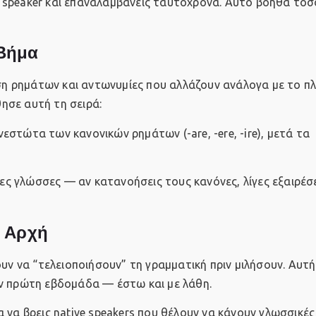
ive speaker και επαναλαμβάνεις ταυτόχρονα. Αυτό βοηθά τό
-Βήμα
ίση ρημάτων και αντωνυμίες που αλλάζουν ανάλογα με το πλ
ησε αυτή τη σειρά:
νεστώτα των κανονικών ρημάτων (-are, -ere, -ire), μετά τα
λες γλώσσες — αν κατανοήσεις τους κανόνες, λίγες εξαιρέσ
ν Αρχή
υν να “τελειοποιήσουν” τη γραμματική πριν μιλήσουν. Αυτή
ην πρώτη εβδομάδα — έστω και με λάθη.
 να βρεις native speakers που θέλουν να κάνουν γλωσσικές