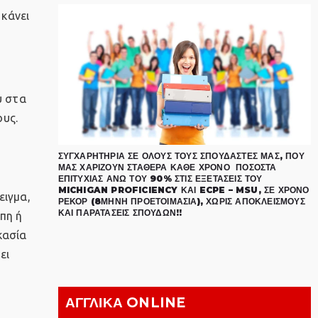
κάνει
υ στα
ους.
ΣΥΓΧΑΡΗΤΉΡΙΑ ΣΕ ΌΛΟΥΣ ΤΟΥΣ ΣΠΟΥΔΑΣΤΈΣ ΜΑΣ, ΠΟΥ
ΜΑΣ ΧΑΡΊΖΟΥΝ ΣΤΑΘΕΡΆ ΚΆΘΕ ΧΡΌΝΟ ΠΟΣΟΣΤΆ
ΕΠΙΤΥΧΊΑΣ ΆΝΩ ΤΟΥ 90% ΣΤΙΣ ΕΞΕΤΆΣΕΙΣ ΤΟΥ
MICHIGAN PROFICIENCY ΚΑΙ ECPE – MSU, ΣΕ ΧΡΌΝΟ
ειγμα,
ΡΕΚΌΡ (8ΜΗΝΗ ΠΡΟΕΤΟΙΜΑΣΊΑ), ΧΩΡΊΣ ΑΠΟΚΛΕΙΣΜΟΎΣ
ΚΑΙ ΠΑΡΑΤΆΣΕΙΣ ΣΠΟΥΔΏΝ!!
πη ή
κασία
ει
.
ΑΓΓΛΙΚΑ ONLINE