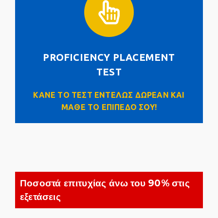
PROFICIENCY PLACEMENT TEST
PROFICIENCY PLACEMENT
Click Here
TEST
ΚΑΝΕ ΤΟ ΤΕΣΤ ΕΝΤΕΛΩΣ ΔΩΡΕΑΝ ΚΑΙ
ΜΑΘΕ ΤΟ ΕΠΙΠΕΔΟ ΣΟΥ!
Ποσοστά επιτυχίας άνω του 90% στις
εξετάσεις